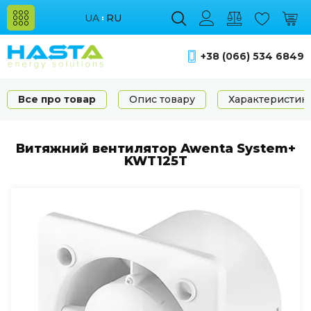
UA
RU
+38 (066) 534 6849
Все про товар
Опис товару
Характеристик
Витяжний вентилятор Awenta System+
KWT125T