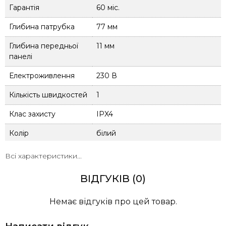
Гарантія
60 міс.
Глибина патрубка
77 мм
Глибина передньої
11 мм
панелі
Електроживлення
230 В
Кількість швидкостей
1
Клас захисту
IPX4
Колір
білий
Країна виробник
Польща
Всі характеристики...
Монтаж вентилятора
настінний, стельовий
ВІДГУКІВ (0)
Оснащення і функції
двигун на шарикопідшипниках,
Немає відгуків про цей товар.
зворотний клапан (опція),
таймер вимкнення