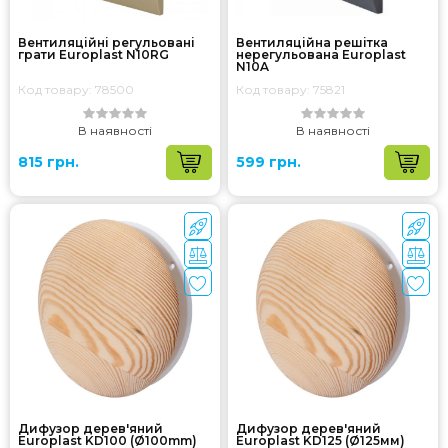
Вентиляційні регульовані
Вентиляційна решітка
грати Europlast N10RG
нерегульована Europlast
N10A
Код товару: 78500
Код товару: 75821
В наявності
В наявності
815 грн.
599 грн.
Дифузор дерев'яний
Дифузор дерев'яний
Europlast KD100 (Ø100mm)
Europlast KD125 (Ø125мм)