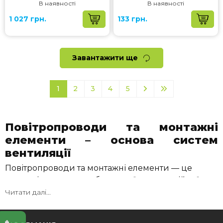
В наявності
В наявності
1 027 грн.
133 грн.
Завантажити ще
1
2
3
4
5
Повітропроводи та монтажні
елементи – основа систем
вентиляції
Повітропроводи та монтажні елементи — це
ключові компоненти будь-якої вентиляційної
системи, які забезпечують ефективний рух
Читати далі...
повітря у приміщенні. Вони використовуються
для організації припливу та витяжки повітря в