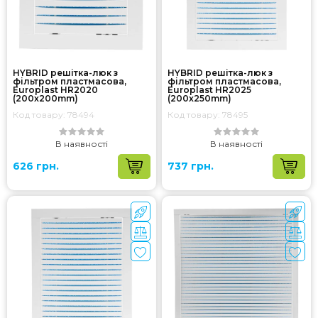
HYBRID решітка-люк з
HYBRID решітка-люк з
фільтром пластмасова,
фільтром пластмасова,
Europlast HR2020
Europlast HR2025
(200x200mm)
(200x250mm)
Код товару: 78494
Код товару: 78495
В наявності
В наявності
626 грн.
737 грн.