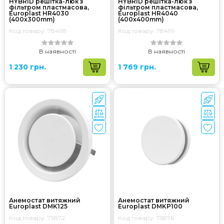
HYBRID решітка-люк з
HYBRID решітка-люк з
фільтром пластмасова,
фільтром пластмасова,
Europlast HR4030
Europlast HR4040
(400x300mm)
(400x400mm)
Код товару: 78498
Код товару: 78499
В наявності
В наявності
1 230 грн.
1 769 грн.
Анемостат витяжний
Анемостат витяжний
Europlast DMK125
Europlast DMKP100
Код товару: 75872
Код товару: 75876