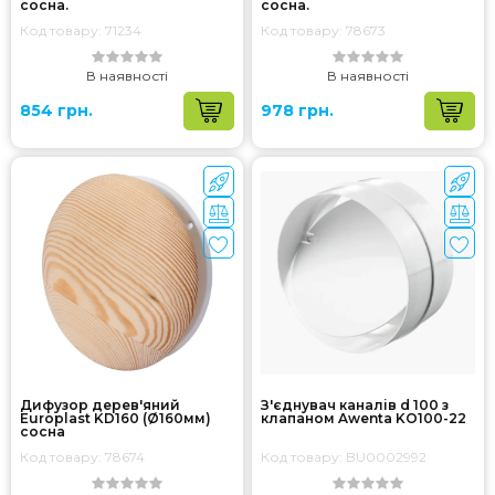
сосна.
сосна.
Код товару: 71234
Код товару: 78673
В наявності
В наявності
854 грн.
978 грн.
Дифузор дерев'яний
З'єднувач каналів d 100 з
Europlast KD160 (Ø160мм)
клапаном Awenta KO100-22
сосна
Код товару: 78674
Код товару: BU0002992