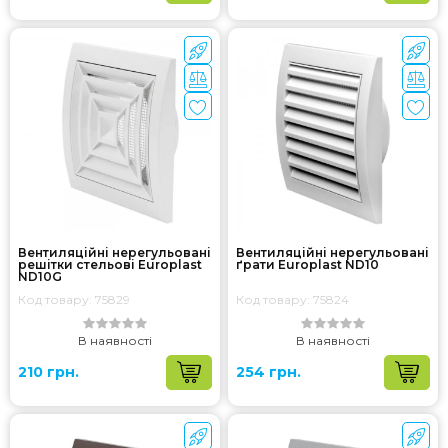
Вентиляційні нерегульовані
Вентиляційні нерегульовані
решітки стельові Europlast
ґрати Europlast ND10
ND10G
Код товару: 75829
Код товару: 75824
В наявності
В наявності
210 грн.
254 грн.