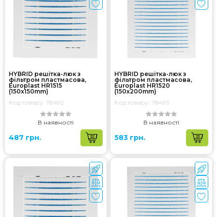
HYBRID решітка-люк з
HYBRID решітка-люк з
фільтром пластмасова,
фільтром пластмасова,
Europlast HR1515
Europlast HR1520
(150x150mm)
(150x200mm)
Код товару: 78492
Код товару: 78493
В наявності
В наявності
487 грн.
583 грн.