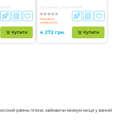
017644
Код товару: 000016608
Немає в
наявності
Купити
4 272 грн.
Купити
сокий рівень гігієни, займаючи мінімум місця у ванній