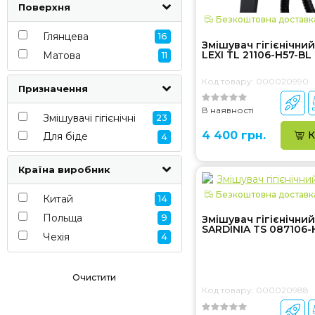
Поверхня
Безкоштовна доставк
Глянцева
16
Змішувач гігієнічни
LEXI TL 21106-H57-BL
Матова
11
Код товару: 000020990
Призначення
В наявності
Змішувачі гігієнічні
23
4 400 грн.
К
Для біде
4
Країна виробник
Безкоштовна доставк
Китай
14
Польща
9
Змішувач гігієнічни
SARDINIA TS 087106-
Чехія
4
Очистити
Код товару: 000020988