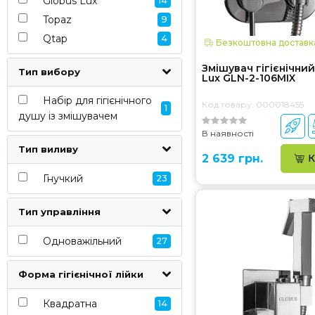
Globus Lux
14
Topaz
9
Qtap
4
Безкоштовна доставк
Змішувач гігієнічний
Тип вибору
Lux GLN-2-106MIX
Набір для гігієнічного
Код товару: 000018455
1
душу із змішувачем
В наявності
Тип виливу
2 639 грн.
К
Гнучкий
23
Тип управління
Одноважільний
27
Форма гігієнічної лійки
Квадратна
14