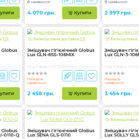
В наявності
В наявності
упити
4 070 грн.
Купити
2 997 грн.
а
Безкоштовна доставка
Безкоштовна 
 Globus
Змішувач гігієнічний Globus
Змішувач гігі
Lux GLN-6SS-106MIX
Lux GLN-3-106
Код товару: 000022017
Код товару: 000
Немає в
Немає в
наявності
наявності
упити
2 458 грн.
Купити
3 454 грн.
а
Безкоштовна 
 Globus
Змішувач гігієнічний Globus
Змішувач гігі
U-0110-Q
Lux SENA GLS-0110
Lux SOLLY GL