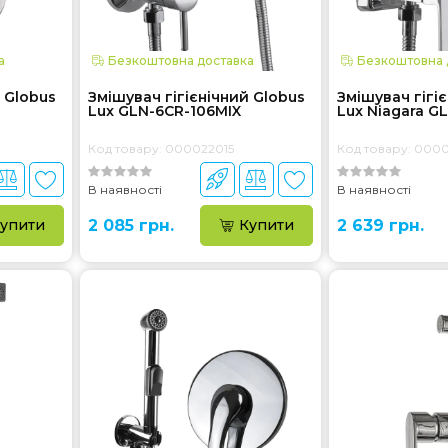
а
Безкоштовна доставка
Безкоштовна 
 Globus
Змішувач гігієнічний Globus
Змішувач гігі
Lux GLN-6CR-106MIX
Lux Niagara G
Код товару: 000022015
Код товару: 000
В наявності
В наявності
упити
2 085 грн.
Купити
2 639 грн.