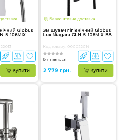
доставка
Безкоштовна доставка
єнічний Globus
Змішувач гігієнічний Globus
LN-5-106MIX
Lux Niagara GLN-5-106MIX-BB
022013
Код товару: 000022014
В наявності
Купити
2 779 грн.
Купити