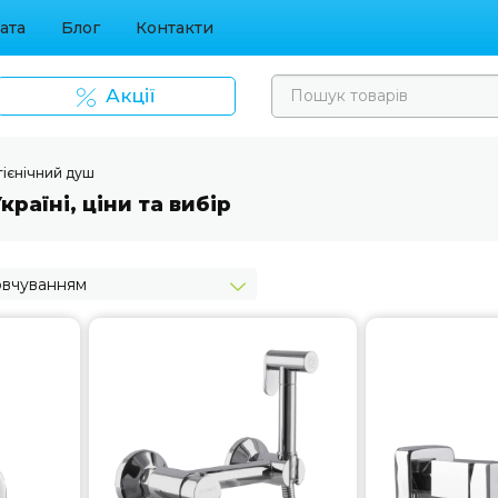
ата
Блог
Контакти
Акції
ігієнічний душ
раїні, ціни та вибір
овчуванням