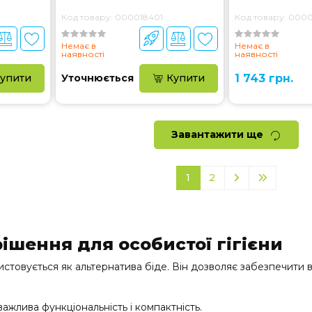
Код товару: 000018401
Код товару: 000
Немає в
Немає в
наявності
наявності
упити
Уточнюється
Купити
1 743 грн.
Завантажити ще
1
2
ішення для особистої гігієни
стовується як альтернатива біде. Він дозволяє забезпечити ви
важлива функціональність і компактність.