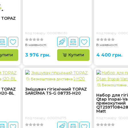
а
й TOPAZ
Код товару: 000018039
Код товару: 000
В наявності
В наявності
упити
3 976 грн.
Купити
4 400 грн.
а
Безкоштовна доставка
Безкоштовна 
й TOPAZ
Змішувач гігієнічний TOPAZ
H20-BL
SARDINIA TS-G 08735-H20
Набор для гіг
Qtap Inspai-Va
прямокутний
QT2597108428
Matt
Код товару: 000014775
Код товару: SD0