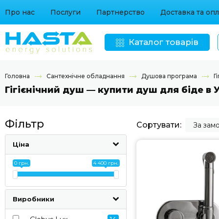
Про нас
Послуги
Партнерство
Доставка та опл
Каталог товарів
Головна
Сантехнічне обладнання
Душова програма
Г
Гігієнічний душ — купити душ для біде в Ук
Фільтр
Сортувати:
За зам
Ціна
0 грн.
4 400 грн.
Виробники