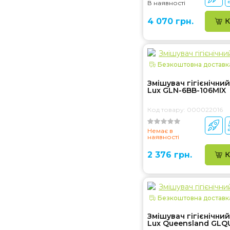
В наявності
4 070 грн.
К
Безкоштовна доставк
Змішувач гігієнічний
Lux GLN-6BB-106MIX
Код товару: 000022016
Немає в
наявності
2 376 грн.
К
Безкоштовна доставк
Змішувач гігієнічний
Lux Queensland GLQ