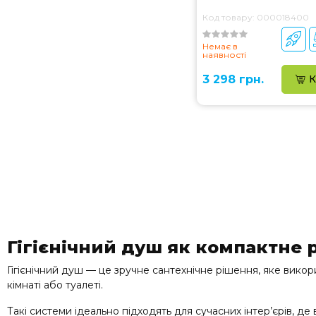
Код товару: 000018400
Немає в
наявності
3 298 грн.
К
Гігієнічний душ як компактне р
Гігієнічний душ — це зручне сантехнічне рішення, яке викори
кімнаті або туалеті.
Такі системи ідеально підходять для сучасних інтер’єрів, де 