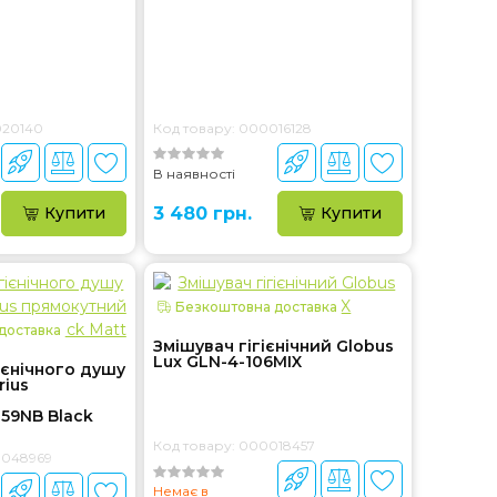
020140
Код товару: 000016128
В наявності
Купити
3 480 грн.
Купити
Безкоштовна доставка
доставка
Змішувач гігієнічний Globus
Lux GLN-4-106MIX
ієнічного душу
rius
59NB Black
Код товару: 000018457
0048969
Немає в