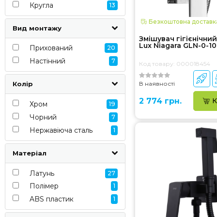
Кругла
13
Безкоштовна доставк
Вид монтажу
Змішувач гігієнічний
Lux Niagara GLN-0-1
Прихований
20
Настінний
7
Код товару: 000018454
В наявності
Колір
2 774 грн.
К
Хром
19
Чорний
7
Нержавіюча сталь
1
Матеріал
Латунь
27
Полімер
1
ABS пластик
1