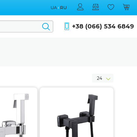
UA
RU
+38 (066) 534 6849
24