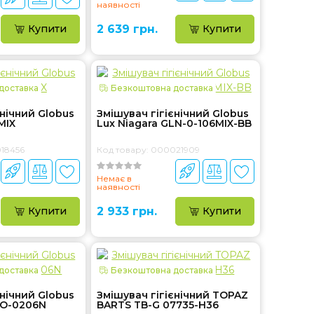
наявності
Купити
2 639 грн.
Купити
доставка
Безкоштовна доставка
єнічний Globus
Змішувач гігієнічний Globus
MIX
Lux Niagara GLN-0-106MIX-BB
018456
Код товару: 000021909
Немає в
наявності
Купити
2 933 грн.
Купити
доставка
Безкоштовна доставка
єнічний Globus
Змішувач гігієнічний TOPAZ
SO-0206N
BARTS TB-G 07735-H36