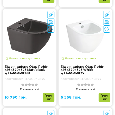
Безкоштовна доставка
Безкоштовна доставка
Біде підвісне Qtap Robin
Біде підвісне Qtap Robin
495х370х325 Matt black
495х370х325 White
QT1355046FMB
QT1355046FW
Код товару: SD00042545
Код товару: SD00042544
В наявності
В наявності
10 790 грн.
6 568 грн.