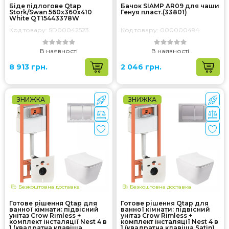
Біде підлогове Qtap
Бачок SIAMP AR09 для чаши
Stork/Swan 560х360х410
Генуя пласт.(33801)
White QT15443378W
Код товару: SD00042523
Код товару: 000000494
В наявності
В наявності
8 913 грн.
2 046 грн.
ЗНИЖКА
ЗНИЖКА
Безкоштовна доставка
Безкоштовна доставка
Готове рішення Qtap для
Готове рішення Qtap для
ванної кімнати: підвісний
ванної кімнати: підвісний
унітаз Crow Rimless +
унітаз Crow Rimless +
комплект інсталяції Nest 4 в
комплект інсталяції Nest 4 в
1 (квадратна клавіша
1 (квадратна клавіша Satin)