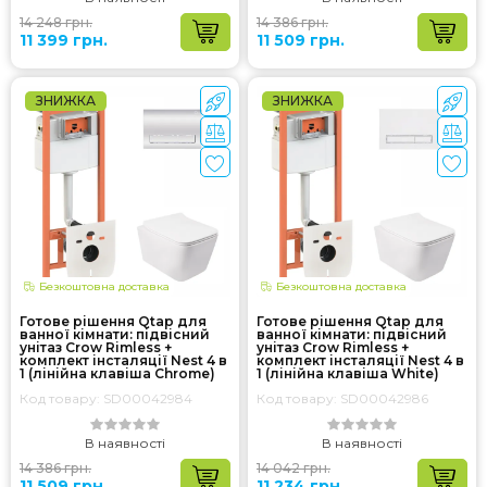
14 248 грн.
14 386 грн.
11 399 грн.
11 509 грн.
ЗНИЖКА
ЗНИЖКА
Безкоштовна доставка
Безкоштовна доставка
Готове рішення Qtap для
Готове рішення Qtap для
ванної кімнати: підвісний
ванної кімнати: підвісний
унітаз Crow Rimless +
унітаз Crow Rimless +
комплект інсталяції Nest 4 в
комплект інсталяції Nest 4 в
1 (лінійна клавіша Chrome)
1 (лінійна клавіша White)
Код товару: SD00042984
Код товару: SD00042986
В наявності
В наявності
14 386 грн.
14 042 грн.
11 509 грн.
11 234 грн.