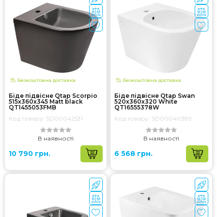
Безкоштовна доставка
Безкоштовна доставка
Біде підвісне Qtap Scorpio
Біде підвісне Qtap Swan
515x360x345 Matt black
520х360х320 White
QT1455053FMB
QT16555378W
Код товару: SD00042531
Код товару: SD00040389
В наявності
В наявності
10 790 грн.
6 568 грн.