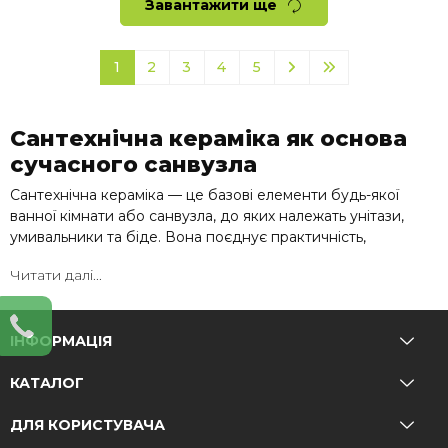
Завантажити ще
1
2
3
4
5
Сантехнічна кераміка як основа
сучасного санвузла
Сантехнічна кераміка — це базові елементи будь-якої
ванної кімнати або санвузла, до яких належать унітази,
умивальники та біде. Вона поєднує практичність,
гігієнічність і довговічність, що робить її основою
Читати далі...
комфортного користування сантехнікою.
Керамічні вироби широко використовуються завдяки
своїй міцності та стійкості до вологи й забруднень
ІНФОРМАЦІЯ
КАТАЛОГ
Як працює сантехнічна кераміка
Функціональність залежить від типу виробу:
ДЛЯ КОРИСТУВАЧА