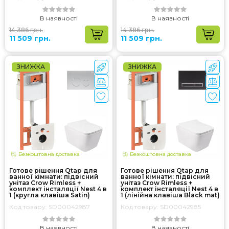
В наявності
В наявності
14 386 грн.
14 386 грн.
11 509 грн.
11 509 грн.
ЗНИЖКА
ЗНИЖКА
Безкоштовна доставка
Безкоштовна доставка
Готове рішення Qtap для
Готове рішення Qtap для
ванної кімнати: підвісний
ванної кімнати: підвісний
унітаз Crow Rimless +
унітаз Crow Rimless +
комплект інсталяції Nest 4 в
комплект інсталяції Nest 4 в
1 (кругла клавіша Satin)
1 (лінійна клавіша Black mat)
Код товару: SD00042987
Код товару: SD00042985
В наявності
В наявності