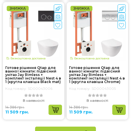
ЗНИЖКА
ЗНИЖКА
Безкоштовна доставка
Безкоштовна доставка
Готове рішення Qtap для
Готове рішення Qtap для
ванної кімнати: підвісний
ванної кімнати: підвісний
унітаз Jay Rimless +
унітаз Jay Rimless +
комплект інсталяції Nest 4 в
комплект інсталяції Nest 4 в
1 (кругла клавіша Black mat)
1 (кругла клавіша Chrome)
Код товару: SD00043006
Код товару: SD00043005
В наявності
В наявності
14 386 грн.
14 386 грн.
11 509 грн.
11 509 грн.