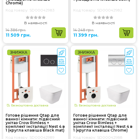
Chrome)
Код товару: SD00042983
Код товару: SD00042982
В наявності
В наявності
14 386 грн.
14 248 грн.
11 509 грн.
11 399 грн.
ЗНИЖКА
ЗНИЖКА
Безкоштовна доставка
Безкоштовна доставка
Готове рішення Qtap для
Готове рішення Qtap для
ванної кімнати: підвісний
ванної кімнати: підвісний
унітаз Crow Rimless +
унітаз Crow Rimless +
комплект інсталяції Nest 4 в
комплект інсталяції Nest 4 в
1 (кругла клавіша Black mat)
1 (кругла клавіша Chrome)
Код товару: SD00042989
Код товару: SD00042988