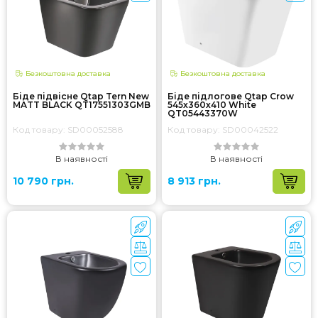
Безкоштовна доставка
Безкоштовна доставка
Біде підвісне Qtap Tern New
Біде підлогове Qtap Crow
MATT BLACK QT17551303GMB
545х360х410 White
QT05443370W
Код товару: SD00052588
Код товару: SD00042522
В наявності
В наявності
10 790 грн.
8 913 грн.