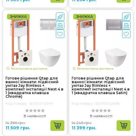
ЗНИЖКА
ЗНИЖКА
Безкоштовна доставка
Безкоштовна доставка
Готове рішення Qtap для
Готове рішення Qtap для
ванної кімнати: підвісний
ванної кімнати: підвісний
унітаз Jay Rimless +
унітаз Jay Rimless +
комплект інсталяції Nest 4 в
комплект інсталяції Nest 4 в
1 (квадратна клавіша
1 (квадратна клавіша Satin)
Chrome)
Код товару: SD00042999
Код товару: SD00042998
В наявності
В наявності
14 386 грн.
14 248 грн.
11 509 грн.
11 399 грн.