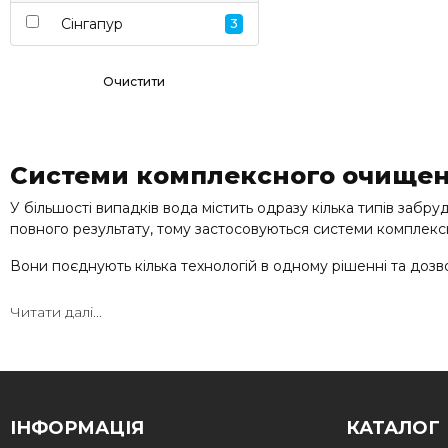
Сінгапур
3
Очистити
Системи комплексного очищен
У більшості випадків вода містить одразу кілька типів забру
повного результату, тому застосовуються системи комплек
Вони поєднують кілька технологій в одному рішенні та дозв
Читати далі...
Як працюють системи комплек
Такі системи об’єднують декілька етапів обробки води:
попередня механічна фільтрація
видалення заліза та домішок
ІНФОРМАЦІЯ
КАТАЛОГ
пом’якшення води