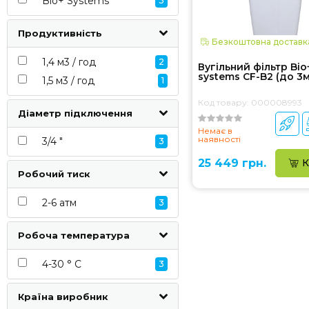
Bio+ Systems
3
Продуктивність
Безкоштовна доставк
1,4 м3 / год
2
Вугільний фільтр Bіо
systems CF-B2 (до 3
1,5 м3 / год
1
Код товару: 000008993
Діаметр підключення
Немає в
наявності
3/4 "
3
25 449 грн.
К
Робочий тиск
2-6 атм
3
Робоча температура
4-30 ° С
3
Країна виробник