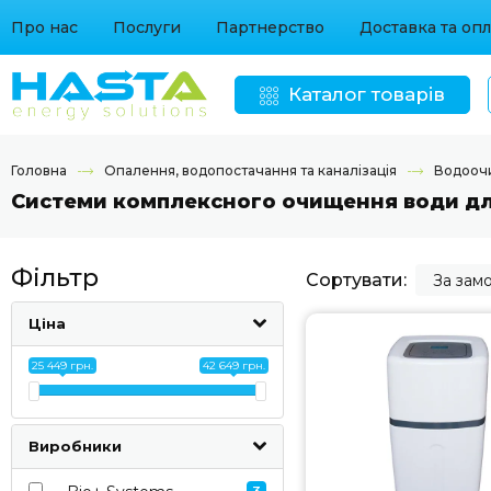
Про нас
Послуги
Партнерство
Доставка та опл
Каталог товарів
Головна
Опалення, водопостачання та каналізація
Водооч
Системи комплексного очищення води дл
Фільтр
Сортувати:
За зам
Ціна
25 449 грн.
42 649 грн.
Виробники