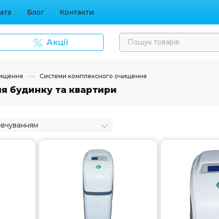
ата
Блог
Контакти
Акції
ищення
Системи комплексного очищення
я будинку та квартири
овчуванням