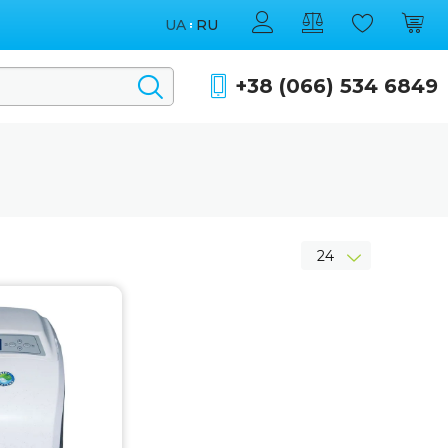
UA
RU
+38 (066) 534 6849
24