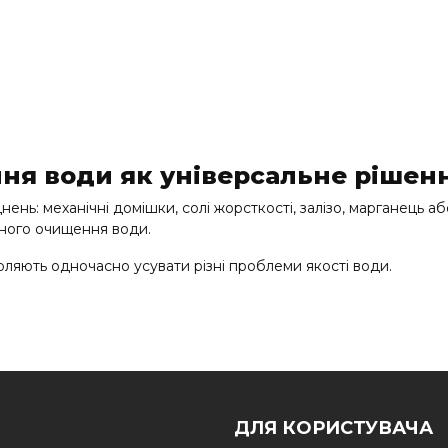
ня води як універсальне рішен
днень: механічні домішки, солі жорсткості, залізо, марганець 
сного очищення води.
оляють одночасно усувати різні проблеми якості води.
сного очищення
ДЛЯ КОРИСТУВАЧА