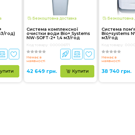
а
Безкоштовна доставка
Безкоштовна 
+
Система комплексної
Система пом'
м3/год)
очистки води Bio+ Systems
Bio+systems N
NW-SOFT-2+ 1,4 м3/год
м3/год
Код товару: 000006171
Код товару: 000
Немає в
Немає в
наявності
наявності
упити
42 649 грн.
Купити
38 740 грн.