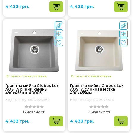
4 433 грн.
4 433 грн.
Безкоштовна доставка
Безкоштовна доставка
Гранітна мийка Globus Lux
Гранітна мийка Globus Lux
AOSTA сіiрий камiнь
AOSTA слонова кiстка
490x455мм-А0005
490x455мм
Код товару: 000023382
Код товару: 000023576
В наявності
В наявності
4 433 грн.
4 433 грн.