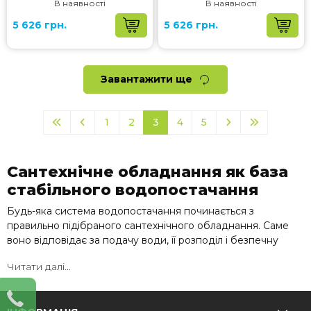
В наявності
В наявності
5 626 грн.
5 626 грн.
Завантажити ще
1
2
3
4
5
Сантехнічне обладнання як база
стабільного водопостачання
Будь-яка система водопостачання починається з
правильно підібраного сантехнічного обладнання. Саме
воно відповідає за подачу води, її розподіл і безпечну
експлуатацію всієї системи.
Читати далі...
У цю категорію входять ключові елементи: труби, фітинги,
крани, перехідники та допоміжні комплектуючі. Вони
формують єдину мережу, від якої залежить надійність і