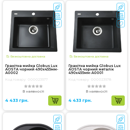
Безкоштовна доставка
Безкоштовна доставка
Гранітна мийка Globus Lux
Гранітна мийка Globus Lux
AOSTA чорний 490x455мм-
AOSTA чорний металiк
А0002
490x455мм-А0001
Код товару: 000023577
Код товару: 000023578
В наявності
В наявності
4 433 грн.
4 433 грн.