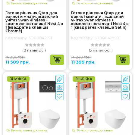
Безкоштовна доставка
Безкоштовна доставка
Готове рішення Qtap для
Готове рішення Qtap для
ванної кімнати: підвісний
ванної кімнати: підвісний
унітаз Swan Rimless +
унітаз Swan Rimless +
комплект інсталяції Nest 4 в
комплект інсталяції Nest 4 в
1 (квадратна клавіша
1 (квадратна клавіша Satin)
Chrome)
Код товару: SD00042991
Код товару: SD00042990
В наявності
В наявності
14 386 грн.
14 248 грн.
11 509 грн.
11 399 грн.
ЗНИЖКА
ЗНИЖКА
Безкоштовна доставка
Безкоштовна доставка