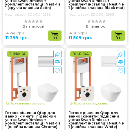
унітаз Swan Rimless +
унітаз Swan Rimless +
комплект інсталяції Nest 4 в
комплект інсталяції Nest 4 в
1 (кругла клавіша Satin)
1 (лінійна клавіша Black mat)
Код товару: SD00042995
Код товару: SD00042993
В наявності
В наявності
14 248 грн.
14 386 грн.
11 399 грн.
11 509 грн.
ЗНИЖКА
ЗНИЖКА
Безкоштовна доставка
Безкоштовна доставка
Готове рішення Qtap для
Готове рішення Qtap для
ванної кімнати: підвісний
ванної кімнати: підвісний
унітаз Swan Rimless +
унітаз Swan Rimless +
комплект інсталяції Nest 4 в
комплект інсталяції Nest 4 в
1 (лінійна клавіша Chrome)
1 (лінійна клавіша White)