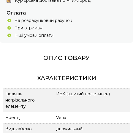
Кур'єрська доставка по м. Ужгород
Оплата
На розрахунковий рахунок
При отримані
Інші умови оплати
ОПИС ТОВАРУ
ХАРАКТЕРИСТИКИ
Ізоляція
PEX (зшитий поліетилен)
нагрівального
елементу
Бренд
Veria
Вид кабелю
двожильний