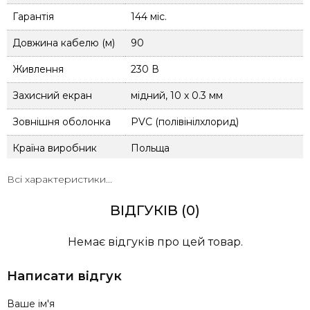
Гарантія
144 міс.
Довжина кабелю (м)
90
Живлення
230 В
Захисний екран
мідний, 10 х 0.3 мм
Зовнішня оболонка
PVC (полівінілхлорид)
Країна виробник
Польща
Опір
29.40 Ом
Всі характеристики...
Питома потужність
20 Вт/м
ВІДГУКІВ (0)
Площа обігріву
11.2 м²
Немає відгуків про цей товар.
Потужність
1890 Вт
Написати відгук
Призначення
В стяжку, Під плитку
Ваше ім'я
Принцип обігріву
конвекційний