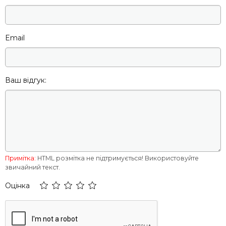
Спосіб монтажу
Без стяжки в клей, Піщано-
цементна стяжка
Email
Тип покриття
Кахель, керамічна плитка,
Ламінат, легкі покриття
Ширина
7 мм
Ваш відгук:
Ширина
Жовтий
внутрішнього блоку
З'єднання
муфтове
Примітка:
HTML розмітка не підтримується! Використовуйте
звичайний текст.
Оцінка