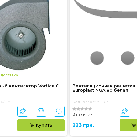
 доставка
й вентилятор Vortice C
Вентиляционная решетка 
Europlast NGA 80 белая
25/2 M E
Код Товара:: 74204
В наличии
Купить
223 грн.