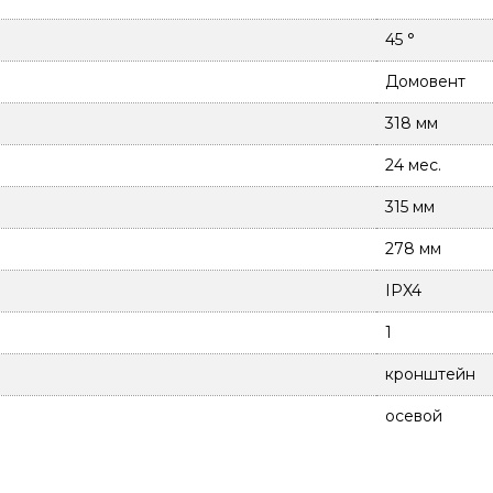
45 °
Домовент
318 мм
24 мес.
315 мм
278 мм
IPX4
1
кронштейн
осевой
оцинкованная