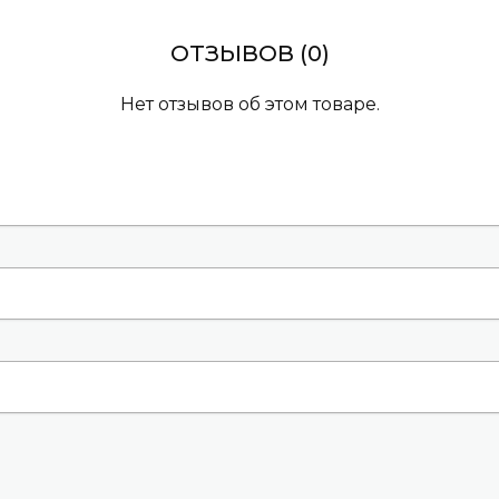
для ванной, 
0.75 А
ОТЗЫВОВ (0)
Украина
Нет отзывов об этом товаре.
AC
круглый
1300 об / мин
318 мм
громкий (от 4
230 В
1700 м3/ч
110 Вт
54 дБ