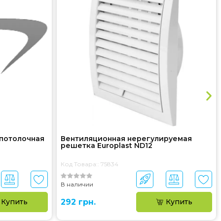
потолочная
Вентиляционная нерегулируемая
решетка Europlast ND12
Код Товара:: 75834
В наличии
Купить
292 грн.
Купить