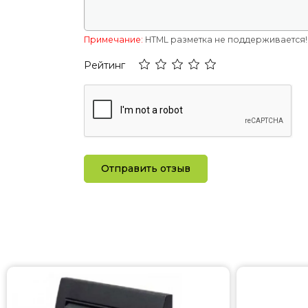
Частота тока
Вес
Примечание:
HTML разметка не поддерживается! 
Количество фаз
Рейтинг
Страна регистрации бренда
Отправить отзыв