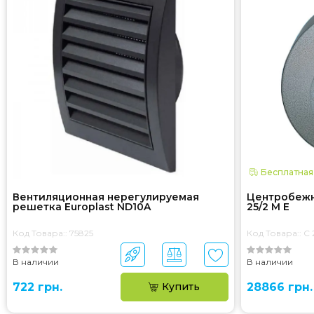
Бесплатная
Вентиляционная нерегулируемая
Центробежны
решетка Europlast ND10A
25/2 M E
Код Товара:: 75825
Код Товара:: C 
В наличии
В наличии
722 грн.
Купить
28866 грн.