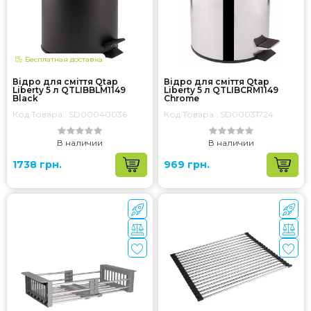
Бесплатная доставка
Відро для сміття Qtap
Відро для сміття Qtap
Liberty 5 л QTLIBBLM1149
Liberty 5 л QTLIBCRM1149
Black
Chrome
Код Товара:: SD00040036
Код Товара:: SD00031724
В наличии
В наличии
1738 грн.
969 грн.