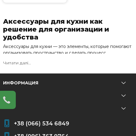
Аксессуары для кухни как
решение для организации и
удобства
Аксессуары для кухни — это элементы, которые помогают
организовать пространство и сделать процесс
приготовления более удобным. Они позволяют
Читати далі...
поддерживать порядок и эффективно использовать
кухню.
ИНФОРМАЦИЯ
Такие решения особенно актуальны для современных
кухонь.
Как работают аксессуары для
кухни
+38 (066) 534 6849
Функциональность основана на сочетании элементов:
органайзеры упрощают хранение