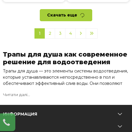
Скачать еще
1
2
3
4
Трапы для душа как современное
решение для водоотведения
Трапы для душа — это элементы системы водоотведения,
которые устанавливаются непосредственно в пол и
обеспечивают эффективный слив воды. Они позволяют
организовать душевую зону без поддона, создавая
Читати далі...
современный и минималистичный интерьер.
Такие решения широко используются в современных
ванных комнатах, где важны функциональность и дизайн.
ИНФОРМАЦИЯ
Как работает душевой трап