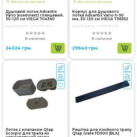
Бесплатная доставка
Бесплатная доставка
Душовий лоток Advantix
Корпус для душового
Vario (комплект) глянцевий,
лотка Advantix Vario h-90
30-120 см VIEGA 704360
мм, 30-120 см VIEGA 736552
Код Товара:: 000009391
Код Товара:: 000019092
В наличии
В наличии
24024 грн.
29640 грн.
Лоток с клапаном Qtap
Решітка для лінійного трапу
Scorpio для трапа из
Qtap Grate FD600 (BLA)
нержавеющей стали