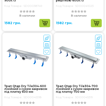
900х73
решіткою 600х73
Код Товара:: SD00038749
Код Товара:: SD00041023
В наличии
В наличии
1582 грн.
1582 грн.
Трап Qtap Dry Tile304-600
Трап Qtap Dry Tile304-700
лінійний з сухим закривом
лінійний з сухим закривом
під плитку 600 мм
під плитку 700 мм
Код Товара:: SD00045318
Код Товара:: SD00045319