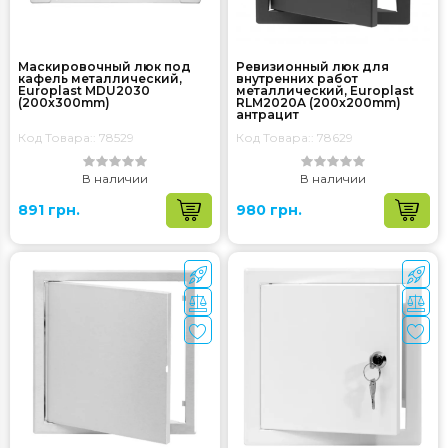
Маскировочный люк под
Ревизионный люк для
кафель металлический,
внутренних работ
Europlast MDU2030
металлический, Europlast
(200x300mm)
RLM2020A (200x200mm)
антрацит
Код Товара:: 78529
Код Товара:: 78629
В наличии
В наличии
891 грн.
980 грн.