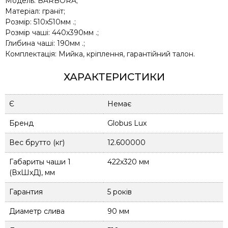
Модель: BARBORA;
Матеріал: граніт;
Розмір: 510х510мм .;
Розмір чаші: 440x390мм .;
Глибина чаші: 190мм .;
Комплектація: Мийка, кріплення, гарантійний талон.
ХАРАКТЕРИСТИКИ
Є
Немає
Бренд
Globus Lux
Вес брутто (кг)
12.600000
Габариты чаши 1
422x320 мм
(ВхШхД), мм
Гарантия
5 років
Диаметр слива
90 мм