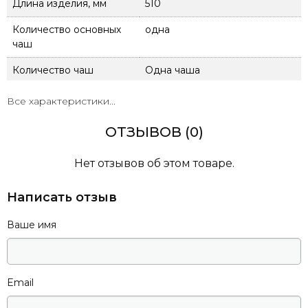
Длина изделия, мм
510
Количество основных
одна
чаш
Количество чаш
Одна чаша
Комплектация
Мийка, кріплення,
Все характеристики...
гарантійний талон
ОТЗЫВОВ (0)
Материал
Граніт
Наличие донного
Нет отзывов об этом товаре.
Есть
клапана
Написать отзыв
Наличие крыла
Немає
Ваше имя
Наличие перелива
Есть
Наличие сифона
Есть
Объем (м³)
0.075816
Email
Отверстие под
Нет