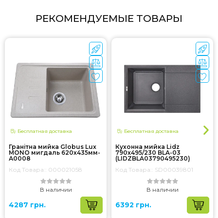
Количество грузовых
1
РЕКОМЕНДУЕМЫЕ ТОВАРЫ
мест
Страна регистрации
Україна
бренда
Ширина изделия, мм
510
Бесплатная доставка
Бесплатная доставка
Гранітна мийка Globus Lux
Кухонна мийка Lidz
MONO мигдаль 620х435мм-
790x495/230 BLA-03
А0008
(LIDZBLA03790495230)
Код Товара:: 000021058
Код Товара:: SD00039801
В наличии
В наличии
4287 грн.
6392 грн.