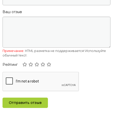
смеситель
Ваш отзыв
Поверхность
Матова
Расположение крыла
Універсально
Серия
BARBORA
Страна производитель
Германия
Примечание:
HTML разметка не поддерживается! Используйте
Страна происхождения
Україна
обычный текст.
Толщина материала, мм
10
Рейтинг
Угловая конструкция
Ні
Форма
Квадрат
Цвет
Мигдаль
Вид монтажа
Врезной
Отправить отзыв
Высота изделия, мм
190мм