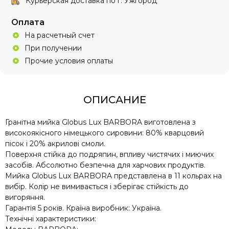
Курьерская доставка по г. Ужгород
Оплата
На расчетный счет
При получении
Прочие условия оплаты
ОПИСАНИЕ
Гранітна мийка Globus Lux BARBORA виготовлена ​​з
високоякісного німецького сировини: 80% кварцовий
пісок і 20% акрилові смоли.
Поверхня стійка до подряпин, впливу чистячих і миючих
засобів. Абсолютно безпечна для харчових продуктів.
Мийка Globus Lux BARBORA представлена ​​в 11 кольрах на
вибір. Колір не вимивається і зберігає стійкість до
вигоряння.
Гарантія 5 років. Країна виробник: Україна.
Технічні характеристики: