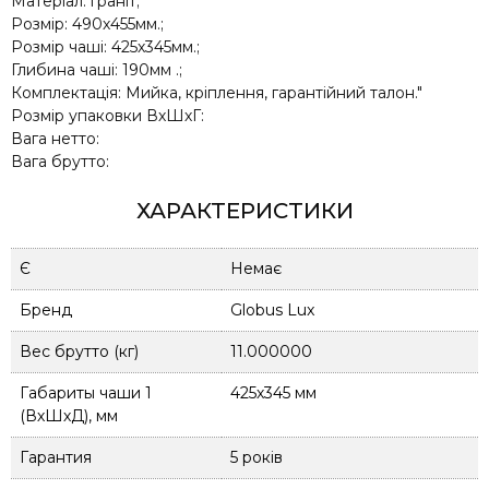
Матеріал: граніт;
Розмір: 490х455мм.;
Розмір чаші: 425х345мм.;
Глибина чаші: 190мм .;
Комплектація: Мийка, кріплення, гарантійний талон.″
Розмір упаковки ВхШхГ:
Вага нетто:
Вага брутто:
ХАРАКТЕРИСТИКИ
Є
Немає
Бренд
Globus Lux
Вес брутто (кг)
11.000000
Габариты чаши 1
425х345 мм
(ВхШхД), мм
Гарантия
5 років