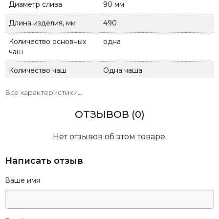
Диаметр слива
90 мм
Длина изделия, мм
490
Количество основных
одна
чаш
Количество чаш
Одна чаша
Комплектация
Мийка, кріплення,
Все характеристики...
гарантійний талон
ОТЗЫВОВ (0)
Материал
Граніт
Наличие донного
Нет отзывов об этом товаре.
Есть
клапана
Написать отзыв
Наличие крыла
Немає
Ваше имя
Наличие перелива
Есть
Наличие сифона
Есть