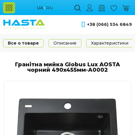
UA
RU
+38 (066) 534 6849
Все о товаре
Описание
Характеристики
Гранітна мийка Globus Lux AOSTA
чорний 490x455мм-А0002